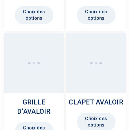
Ce
Ce
Choix des
Choix des
produit
produit
options
options
a
a
plusieurs
plusie
variations.
variati
Les
Les
options
option
peuvent
peuven
être
être
choisies
choisi
sur
sur
la
la
page
page
GRILLE
CLAPET AVALOIR
du
du
D’AVALOIR
produit
produit
Ce
Choix des
produit
Ce
options
Choix des
a
produit