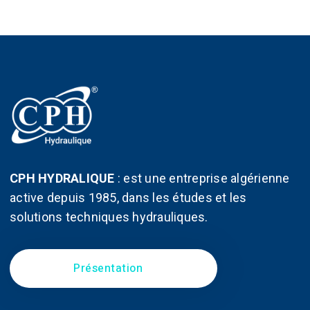
Les
options
peuvent
être
choisies
sur
la
page
du
CPH HYDRALIQUE
:
est une entreprise algérienne
produit
active depuis 1985, dans les études et les
solutions techniques hydrauliques.
Présentation