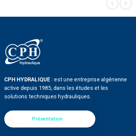
option
être
peuven
choisies
être
sur
choisi
la
sur
page
la
du
page
produit
du
produit
CPH HYDRALIQUE
:
est une entreprise algérienne
active depuis 1985, dans les études et les
solutions techniques hydrauliques.
Présentation