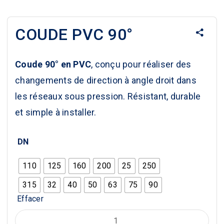
COUDE PVC 90°
Coude 90° en PVC
, conçu pour réaliser des
changements de direction à angle droit dans
les réseaux sous pression. Résistant, durable
et simple à installer.
DN
110
125
160
200
25
250
315
32
40
50
63
75
90
Effacer
quantité