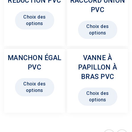
RÉDUCTION PVC
RACCORD UNION
PVC
Ce
Choix des
produit
Ce
options
Choix des
a
produit
options
plusieurs
a
variations.
plusie
Les
variati
MANCHON ÉGAL
VANNE À
options
Les
peuvent
PVC
PAPILLON À
option
être
peuven
BRAS PVC
Ce
choisies
être
Choix des
produit
Ce
sur
choisi
options
Choix des
a
produit
la
sur
options
plusieurs
a
page
la
variations.
plusie
du
page
Les
variati
produit
du
options
Les
produit
peuvent