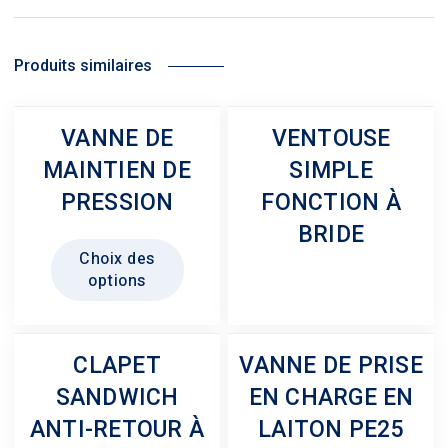
Produits similaires
VANNE DE
VENTOUSE
MAINTIEN DE
SIMPLE
PRESSION
FONCTION À
BRIDE
Ce
Choix des
produit
options
a
plusieurs
variations.
CLAPET
VANNE DE PRISE
Les
SANDWICH
EN CHARGE EN
options
peuvent
ANTI-RETOUR À
LAITON PE25
être