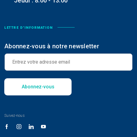
Jeudi : 8:00 - 13:00
LETTRE D'INFORMATION
Abonnez-vous à notre newsletter
E
-
m
a
i
l
Abonnez-vous
*
Suivez-nous