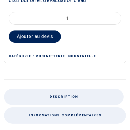
distribution et d’évacuation d’eau
quantité
de
CREPINE
Ajouter au devis
EN
FONTE
AVEC
CATÉGORIE :
ROBINETTERIE INDUSTRIELLE
CLAPET
À
BRIDE
DESCRIPTION
INFORMATIONS COMPLÉMENTAIRES