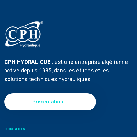
choisies
choisi
sur
sur
la
la
page
page
du
du
produit
produit
CPH HYDRALIQUE
:
est une entreprise algérienne
active depuis 1985, dans les études et les
solutions techniques hydrauliques.
Présentation
CONTACTS