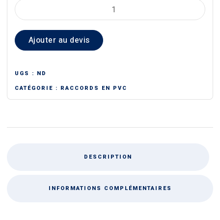
quantité
de
TÉ
Ajouter au devis
RÉDUIT
PVC
UGS :
ND
CATÉGORIE :
RACCORDS EN PVC
DESCRIPTION
INFORMATIONS COMPLÉMENTAIRES