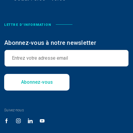
LETTRE D'INFORMATION
Abonnez-vous à notre newsletter
E
-
m
a
i
l
Abonnez-vous
*
Suivez-nous