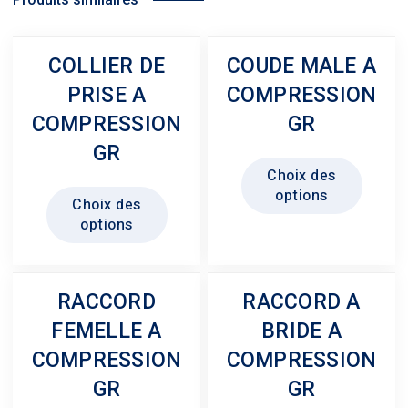
COLLIER DE
COUDE MALE A
PRISE A
COMPRESSION
COMPRESSION
GR
GR
Ce
Choix des
produit
Ce
options
Choix des
a
produit
options
plusie
a
variati
plusieurs
Les
variations.
RACCORD
RACCORD A
option
Les
peuven
FEMELLE A
BRIDE A
options
être
peuvent
COMPRESSION
COMPRESSION
choisi
être
GR
GR
sur
choisies