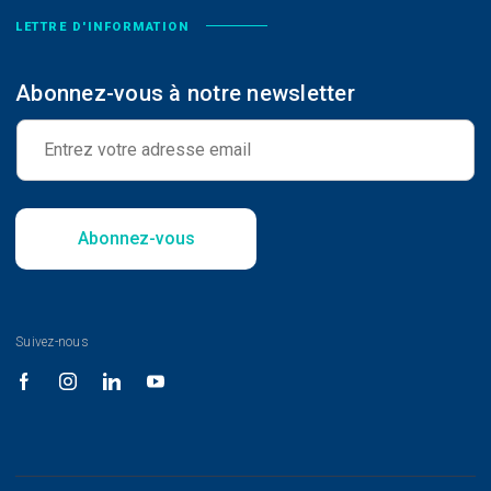
LETTRE D'INFORMATION
Abonnez-vous à notre newsletter
E
-
m
a
i
l
Abonnez-vous
*
Suivez-nous