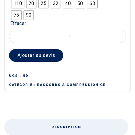
110
20
25
32
40
50
63
75
90
Effacer
quantité
de
BOUCHON
Ajouter au devis
A
COMPRESSION
GR
UGS :
ND
CATÉGORIE :
RACCORDS À COMPRESSION GR
DESCRIPTION