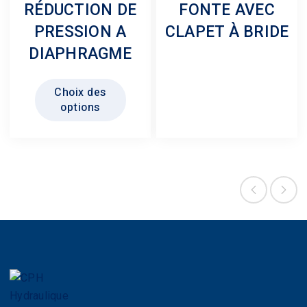
RÉDUCTION DE
FONTE AVEC
PRESSION A
CLAPET À BRIDE
DIAPHRAGME
Ce
Choix des
produit
options
a
plusieurs
variations.
Les
options
peuvent
être
choisies
sur
la
page