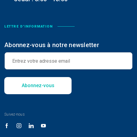
LETTRE D'INFORMATION
Abonnez-vous à notre newsletter
E
-
m
a
i
l
Abonnez-vous
*
Suivez-nous