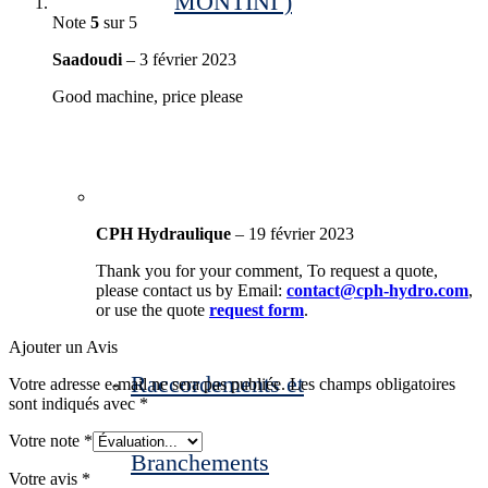
MONTINI )
Note
5
sur 5
Saadoudi
–
3 février 2023
Good machine, price please
CPH Hydraulique
–
19 février 2023
Thank you for your comment, To request a quote,
please contact us by Email:
contact@cph-hydro.com
,
or use the quote
request form
.
Ajouter un Avis
Raccordements et
Votre adresse e-mail ne sera pas publiée.
Les champs obligatoires
sont indiqués avec
*
Votre note
*
Branchements
Votre avis
*