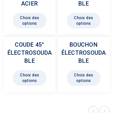
ACIER
BLE
Ce
Ce
Choix des
Choix des
produit
produit
options
options
a
a
plusieurs
plusie
variations.
variati
COUDE 45°
BOUCHON
Les
Les
ÉLECTROSOUDA
ÉLECTROSOUDA
options
option
peuvent
peuven
BLE
BLE
être
être
Ce
Ce
choisies
choisi
Choix des
Choix des
produit
produit
sur
sur
options
options
a
a
la
la
plusieurs
plusie
page
page
variations.
variati
du
du
Les
Les
produit
produit
options
option