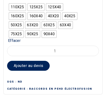
110X25
125X25
125X40
160X25
160X40
40X20
40X25
50X25
63X20
63X25
63X40
75X25
90X25
90X40
Effacer
quantité
de
SELLE
Ajouter au devis
TÉ
ÉLECTROSOUDABLE
UGS :
ND
CATÉGORIE :
RACCORDS EN PEHD ÉLECTROFUSION