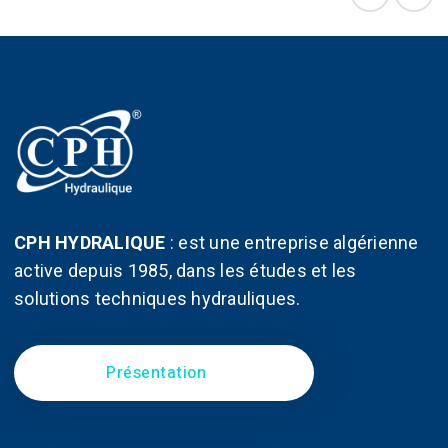
peuvent
peuven
être
être
choisies
choisi
sur
sur
la
la
page
page
du
du
produit
produit
CPH HYDRALIQUE
:
est une entreprise algérienne
active depuis 1985, dans les études et les
solutions techniques hydrauliques.
Présentation