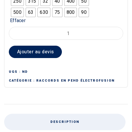
250
315
32
40
400
50
500
63
630
75
800
90
Effacer
quantité
de
MANCHON
Ajouter au devis
ÉLECTROSOUDABLE
UGS :
ND
CATÉGORIE :
RACCORDS EN PEHD ÉLECTROFUSION
DESCRIPTION