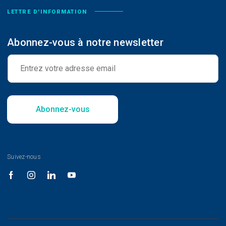
LETTRE D'INFORMATION
Abonnez-vous à notre newsletter
E
-
m
a
i
l
Abonnez-vous
*
Suivez-nous