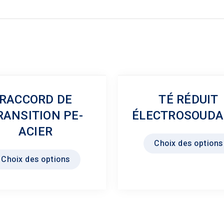
RACCORD DE
TÉ RÉDUIT
RANSITION PE-
ÉLECTROSOUDA
ACIER
Choix des options
Ce
Choix des options
produit
a
plusieurs
variations.
Les