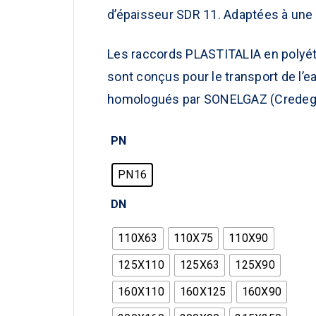
d’épaisseur SDR 11. Adaptées à une
Les raccords
PLASTITALIA
en polyé
sont conçus pour le transport de l’ea
homologués par SONELGAZ (Credeg
PN
PN16
DN
110X63
110X75
110X90
125X110
125X63
125X90
160X110
160X125
160X90