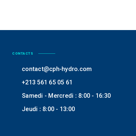
options
peuvent
être
choisies
sur
la
page
CONTACTS
du
produit
contact@cph-hydro.com
+213 561 65 05 61
Samedi - Mercredi : 8:00 - 16:30
Jeudi : 8:00 - 13:00