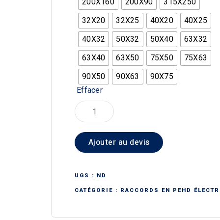
200X160
200X90
315X250
32X20
32X25
40X20
40X25
40X32
50X32
50X40
63X32
63X40
63X50
75X50
75X63
90X50
90X63
90X75
Effacer
quantité
de
RÉDUCTION
Ajouter au devis
ÉLECTROSOUDABLE
UGS :
ND
CATÉGORIE :
RACCORDS EN PEHD ÉLECT