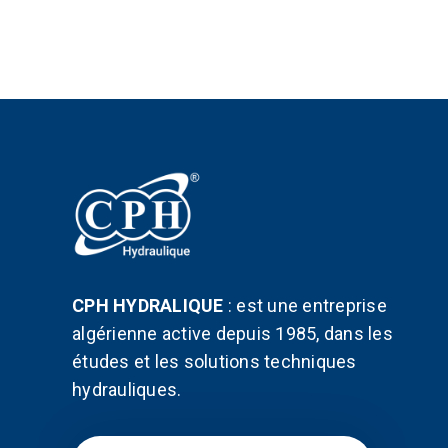
peuvent
être
choisies
sur
la
page
du
produit
CPH HYDRALIQUE
:
est une entreprise
algérienne active depuis 1985, dans les
études et les solutions techniques
hydrauliques.