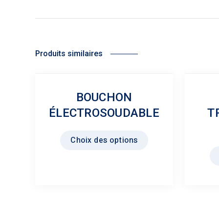
Produits similaires
BOUCHON
ÉLECTROSOUDABLE
T
Ce
Choix des options
produit
a
plusieurs
variations.
Les
options