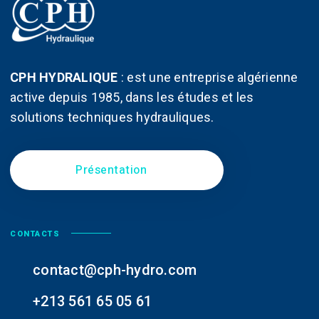
page
page
du
du
produit
produit
CPH HYDRALIQUE
:
est une entreprise algérienne
active depuis 1985, dans les études et les
solutions techniques hydrauliques.
Présentation
CONTACTS
contact@cph-hydro.com
+213 561 65 05 61