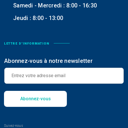
Samedi - Mercredi : 8:00 - 16:30
Jeudi : 8:00 - 13:00
LETTRE D'INFORMATION
Abonnez-vous à notre newsletter
E
-
m
a
i
l
Abonnez-vous
*
Suivez-nous