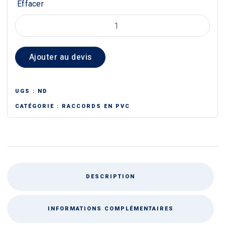
Effacer
quantité
de
VANNE
Ajouter au devis
UNION
À
COLLER
UGS :
ND
PVC
CATÉGORIE :
RACCORDS EN PVC
DESCRIPTION
INFORMATIONS COMPLÉMENTAIRES